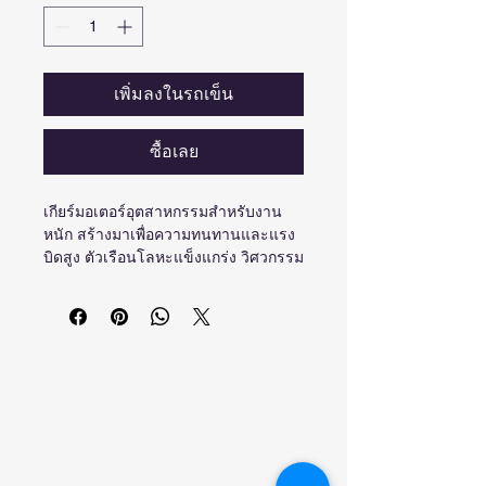
เพิ่มลงในรถเข็น
ซื้อเลย
เกียร์มอเตอร์อุตสาหกรรมสำหรับงาน
หนัก สร้างมาเพื่อความทนทานและแรง
บิดสูง ตัวเรือนโลหะแข็งแกร่ง วิศวกรรม
ที่แม่นยำเพื่อการทำงานที่ราบรื่นใน
สภาพแวดล้อมที่ต้องการ.
บริษัท เพาเวอร์แม็กซ์ พลัส จำกัด
57/36 หมู่ 9 ตำบลไร่ขิง อำเภอสามพราน
จังหวัดนครปฐม 73210
โทร.02-4081000
www.powermaxplus.co.th