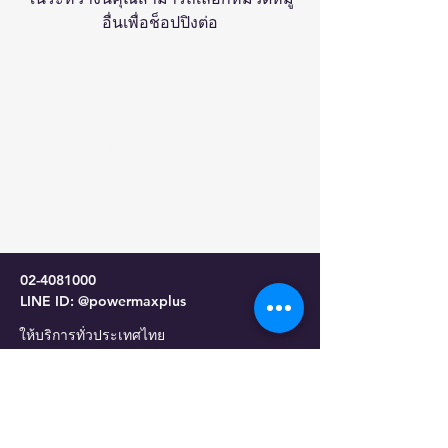
อื่นเพื่อช็อปปิงต่อ
บริษัท เพาเวอร์แม็กซ์ พลัส จำกัด
57/36 หมู่ 9 ตำบลไร่ขิง อำเภอสามพราน
จังหวัดนครปฐม 73210
โทร.02-4081000
www.powermaxplus.co.th
02-4081000
LINE ID: @powermaxplus
ให้บริการทั่วประเทศไทย
นโยบายความเป็นส่วนตัว